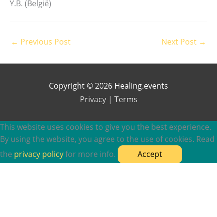
Y.B. (België)
←
Previous Post
Next Post
→
Copyright © 2026 Healing.events
Privacy
|
Terms
This website uses cookies to give you the best experience.
By using the website, you agree to the use of cookies. Read
the
privacy policy
for more info.
Accept