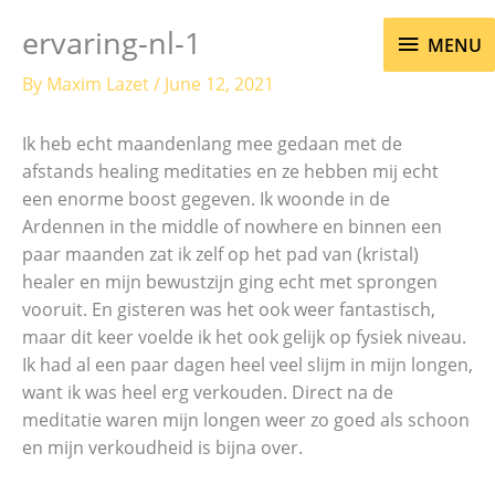
Skip
MENU
ervaring-nl-1
to
MENU
content
By
Maxim Lazet
/
June 12, 2021
Ik heb echt maandenlang mee gedaan met de
afstands healing meditaties en ze hebben mij echt
een enorme boost gegeven. Ik woonde in de
Ardennen in the middle of nowhere en binnen een
paar maanden zat ik zelf op het pad van (kristal)
healer en mijn bewustzijn ging echt met sprongen
vooruit. En gisteren was het ook weer fantastisch,
maar dit keer voelde ik het ook gelijk op fysiek niveau.
Ik had al een paar dagen heel veel slijm in mijn longen,
want ik was heel erg verkouden. Direct na de
meditatie waren mijn longen weer zo goed als schoon
en mijn verkoudheid is bijna over.